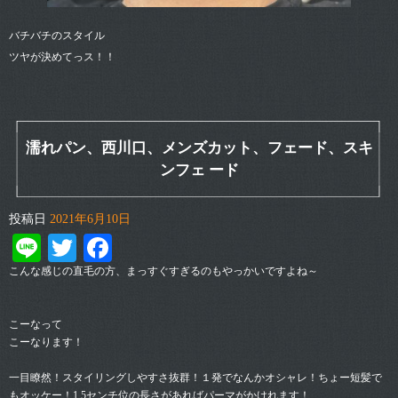
バチバチのスタイル
ツヤが決めてっス！！
濡れパン、西川口、メンズカット、フェード、スキ
ンフェ ード
投稿日
2021年6月10日
Line
Twitter
Facebook
こんな感じの直毛の方、まっすぐすぎるのもやっかいですよね～
こーなって
こーなります！
一目瞭然！スタイリングしやすさ抜群！１発でなんかオシャレ！ちょー短髪で
もオッケー！1.5センチ位の長さがあればパーマがかけれます！