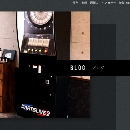
髪色 黄緑 西川口 ヘアカラー 短髪|alpha